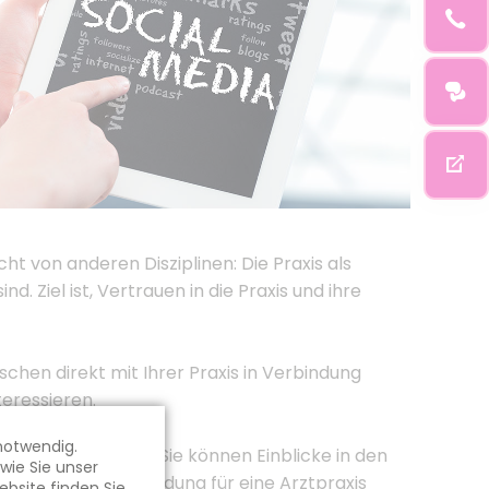
t von anderen Disziplinen: Die Praxis als
 Ziel ist, Vertrauen in die Praxis und ihre
chen direkt mit Ihrer Praxis in Verbindung
teressieren.
notwendig.
direktes Feedback. Sie können Einblicke in den
 wie Sie unser
lusst die Entscheidung für eine Arztpraxis
bsite finden Sie