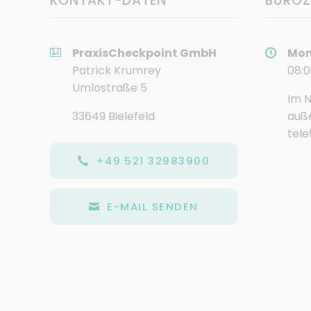
KONTAKT-DATEN
BÜROZ
PraxisCheckpoint GmbH
Mon
Patrick Krumrey
08:0
Umlostraße 5
Im N
33649 Bielefeld
auße
tele
+49 521 32983900
E-MAIL SENDEN