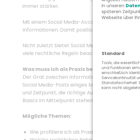
in unseren
Daten
immer stärker.
späteren Zeitpun
Webseite über Ih
Mit einem Social Media-Account für die Arztpra
Informationen. Damit positionieren Sie sich als 
Nicht zuletzt bietet Social Media zahlreiche aud
viele rechtliche Regeln beachten. Doch es gibt 
Standard
Tools, die wesentlic
und Funktionen erm
Was muss ich als Praxis bei Social Media be
einschließlich Ident
Der Grat zwischen Information, Leistungsbeschr
Servicekontinuität 
Standortsicherheit. 
Social Media-Posts einiges beachten. Datenschut
kann nicht abgeleh
und Zeitpunkt, die richtige Aufmachung und den 
Basics im Mittelpunkt stehen:
Mögliche Themen:
Wie profitiere ich als Praxis von Social Media
Welche rechtlichen Rahmenbedingungen mus