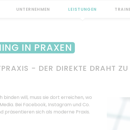
UNTERNEHMEN
LEISTUNGEN
TRAIN
News
PRAXIS Checkpoint
Philosophie
PFLEGE Checkpoint
ING IN PRAXEN
Service
TELEMATIK Checkpoint
TPRAXIS - DER DIREKTE DRAHT ZU
 binden will, muss sie dort erreichen, wo
l Media. Bei Facebook, Instagram und Co.
d präsentieren sich als moderne Praxis.