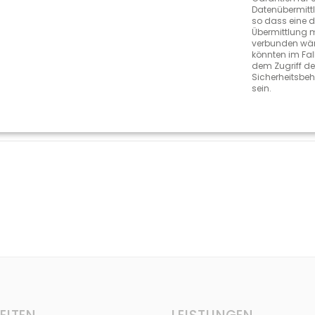
Datenübermittl
Ansprüche hat sie?
so dass eine d
Übermittlung m
ne Zeitaufwand erfüllen?
verbunden wär
h am besten für meine Praxis?
könnten im Fal
dem Zugriff de
Sicherheitsbe
sein.