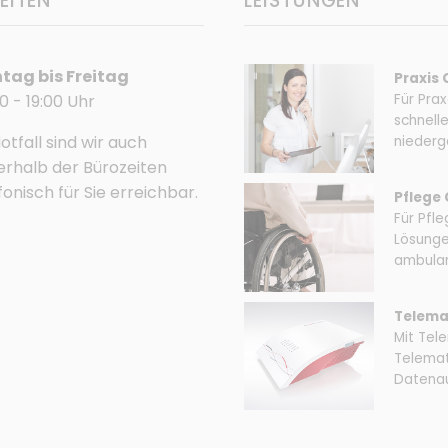
EITEN
LEISTUNGEN
tag bis Freitag
Praxis
0 - 19:00 Uhr
Für Prax
schnell
otfall sind wir auch
niederge
rhalb der Bürozeiten
fonisch für Sie erreichbar.
Pflege
Für Pfle
Lösunge
ambulan
Telema
Mit Tele
Telemati
Datenau