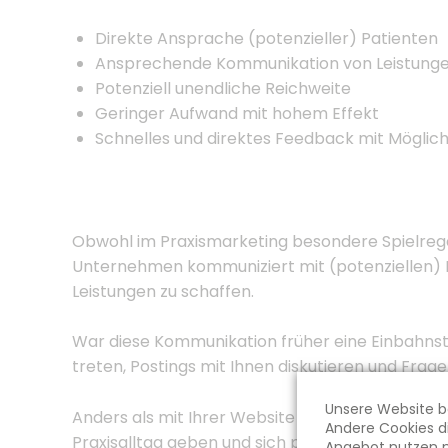
Direkte Ansprache (potenzieller) Patienten
Ansprechende Kommunikation von Leistunge
Potenziell unendliche Reichweite
Geringer Aufwand mit hohem Effekt
Schnelles und direktes Feedback mit Möglic
Obwohl im Praxismarketing besondere Spielregeln
Unternehmen kommuniziert mit (potenziellen) Pati
Leistungen zu schaffen.
War diese Kommunikation früher eine Einbahnstr
treten, Postings mit Ihnen diskutieren und Frage
Unsere Website be
Anders als mit Ihrer Website erreichen Sie über
Andere Cookies di
Praxisalltag geben und sich persönlich und hau
Angebot nutzen m