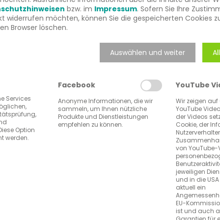
schutzhinweisen
bzw. im
Impressum
. Sofern Sie Ihre Zusti
kt widerrufen möchten, können Sie die gespeicherten Cookies z
ren Browser löschen.
xis entkräften Sie zudem Falschnachrichten und versorgen
vertrauenswürdiger Aufklärer.
Auswählen und weiter
Al
iovisuelle Möglichkeiten, Ihre Leistungen attraktiv und z
kaum eine kostengünstigere und effektivere Möglichkeit, 
Facebook
YouTube Vi
he Services
Anonyme Informationen, die wir
Wir zeigen auf
öglichen,
achten?
sammeln, um Ihnen nützliche
YouTube Video
itätsprüfung,
Produkte und Dienstleistungen
der Videos set
eibung und Werbung ist schmal. Gerade medizinische Ein
und
empfehlen zu können.
Cookie, der In
Diese Option
z und die Schweigepflicht sind enorm wichtig. Nicht zulet
Nutzerverhalt
nt werden.
Zusammenhang
richtigen Post. Deshalb bieten wir ein Social-Media-Train
von YouTube-
personenbezog
Benutzeraktivi
jeweiligen Dien
und in die USA 
aktuell ein
Angemessenhe
EU-Kommissio
?
ist und auch 
s ich erfüllen?
Garantien für 