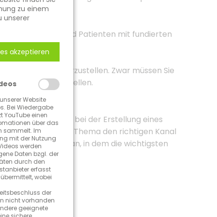
mmung zu einem
u unserer
 Fans, Follower und Patienten mit fundierten
les akzeptieren
ielgruppengerecht vorzustellen. Zwar müssen Sie
Ihr Angebot vorzustellen.
deos
 unserer Website
s. Bei Wiedergabe
zt YouTube einen
richtungen müssen bei der Erstellung eines
fomationen über das
zt gibt es für jedes Thema den richtigen Kanal
en sammelt. Im
 mit der Nutzung
ing für Arztpraxen an, in dem die wichtigsten
Videos werden
ene Daten bzgl. der
täten durch den
stanbieter erfasst
übermittelt, wobei
itsbeschluss der
n nicht vorhanden
andere geeignete
eine sichere