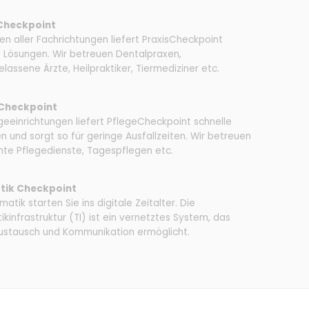
 Checkpoint
en aller Fachrichtungen liefert Praxis­Checkpoint
e Lösungen. Wir betreuen Dentalpraxen,
lassene Ärzte, Heilpraktiker, Tiermediziner etc.
 Checkpoint
geeinrichtungen liefert Pflege­Checkpoint schnelle
n und sorgt so für geringe Ausfallzeiten. Wir betreuen
te Pflegedienste, Tagespflegen etc.
tik Checkpoint
matik starten Sie ins digitale Zeitalter. Die
kinfrastruktur (TI) ist ein vernetztes System, das
stausch und Kommunikation ermöglicht.