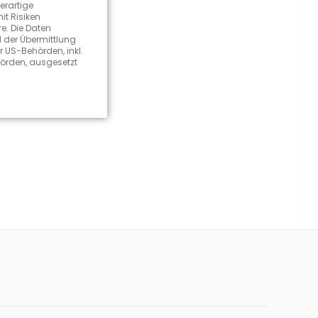
erartige
it Risiken
e. Die Daten
l der Übermittlung
r US-Behörden, inkl.
hörden, ausgesetzt