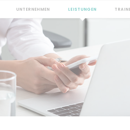
UNTERNEHMEN
LEISTUNGEN
TRAIN
News
PRAXIS Checkpoint
Philosophie
PFLEGE Checkpoint
Service
TELEMATIK Checkpoint