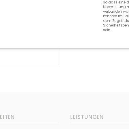
so dass eine d
Übermittlung m
verbunden wär
könnten im Fal
talter. Die
dem Zugriff de
etztes System, das
Sicherheitsbe
sein.
möglicht.
EITEN
LEISTUNGEN