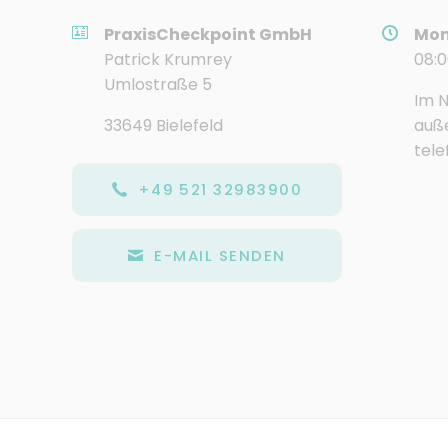
PraxisCheckpoint GmbH
Mon
Patrick Krumrey
08:0
Umlostraße 5
Im N
33649 Bielefeld
auße
tele
+49 521 32983900
E-MAIL SENDEN