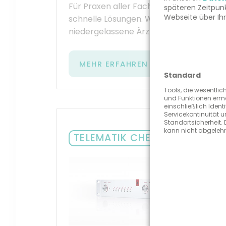
Für Praxen aller Fachrichtungen liefert
späteren Zeitpun
Webseite über Ih
schnelle Lösungen. Wir betreuen Denta
niedergelassene Ärzte, Heilpraktiker, Ti
MEHR ERFAHREN
Standard
Tools, die wesentlic
und Funktionen erm
einschließlich Ident
Servicekontinuität 
Standortsicherheit. 
kann nicht abgeleh
TELEMATIK CHECKPOINT