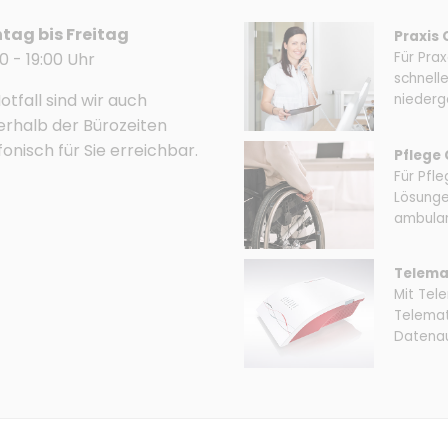
tag bis Freitag
Praxis
0 - 19:00 Uhr
Für Prax
schnell
otfall sind wir auch
niederge
rhalb der Bürozeiten
fonisch für Sie erreichbar.
Pflege
Für Pfle
Lösunge
ambulan
Telema
Mit Tele
Telemati
Datenau