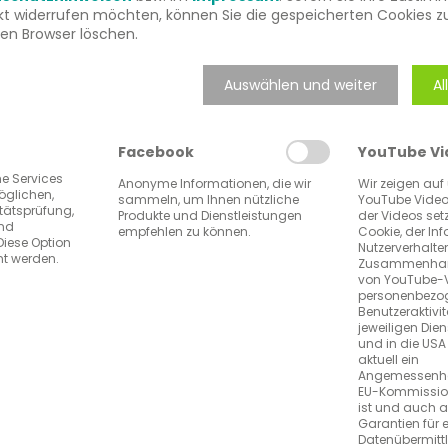
 Praxis­Checkpoint
Für Pflegeeinrichtungen
kt widerrufen möchten, können Sie die gespeicherten Cookies z
ren Browser löschen.
lpraxen,
Lösungen und sorgt so f
ermediziner etc.
ambulante Pflegediens
Auswählen und weiter
Al
MEHR ERFAHREN
Facebook
YouTube Vi
he Services
Anonyme Informationen, die wir
Wir zeigen auf
öglichen,
sammeln, um Ihnen nützliche
YouTube Video
itätsprüfung,
Produkte und Dienstleistungen
der Videos set
und
empfehlen zu können.
Cookie, der In
Diese Option
Nutzerverhalt
nt werden.
Zusammenhang
von YouTube-
personenbezog
Benutzeraktivi
jeweiligen Dien
und in die USA 
aktuell ein
Angemessenhe
EU-Kommissio
ist und auch 
Garantien für 
Datenübermittl