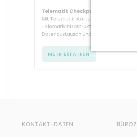
Telematik Checkpoint
Mit Telematik starten Sie ins digitale Zei
Telematikinfrastruktur (TI) ist ein vern
Datenaustausch und Kommunikation er
MEHR ERFAHREN
KONTAKT-DATEN
BÜROZ