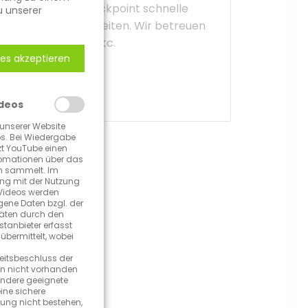
 liefert Pflege­Checkpoint schnelle
u unserer
ür geringe Ausfallzeiten. Wir betreuen
te, Tagespflegen etc.
les akzeptieren
deos
 unserer Website
s. Bei Wiedergabe
zt YouTube einen
fomationen über das
en sammelt. Im
 mit der Nutzung
Videos werden
ene Daten bzgl. der
täten durch den
stanbieter erfasst
übermittelt, wobei
itsbeschluss der
n nicht vorhanden
andere geeignete
eine sichere
ung nicht bestehen,