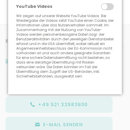
YouTube Videos
Wir zeigen auf unserer Website YouTube Videos. Bei
Wiedergabe der Videos setzt YouTube einen Cookie, der
Infomationen über das Nutzerverhalten sammelt. Im
Zusammenhang mit der Nutzung von YouTube-
Videos werden personenbezogene Daten bzgl. der
Benutzeraktivitäten durch den jeweiligen Dienstanbieter
KONTAKT-DATEN
erfasst und in die USA übermittelt, wobei aktuell ein
Angemessenheitsbeschluss der EU-Kommission nicht
vorhanden ist und auch andere geeignete Garantien
für eine sichere Datenübermittlung nicht bestehen, so
PraxisCheckpoint GmbH
dass eine derartige Übermittlung mit Risiken
verbunden wäre. Die Daten könnten im Fall der
Patrick Krumrey
Übermittlung dem Zugriff der US-Behörden, inkl.
Umlostraße 5
Sicherheitsbehörden, ausgesetzt sein.
33649 Bielefeld
+49 521 32983900
E-MAIL SENDEN