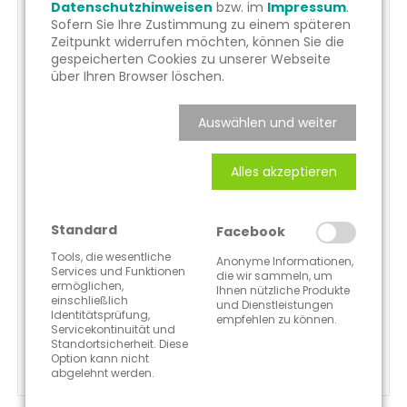
Datenschutzhinweisen
bzw. im
Impressum
.
Sofern Sie Ihre Zustimmung zu einem späteren
Zeitpunkt widerrufen möchten, können Sie die
SERVICE
gespeicherten Cookies zu unserer Webseite
über Ihren Browser löschen.
Auswählen und weiter
Alles akzeptieren
WIR ORGANISIEREN FÜR SIE
Standard
Facebook
Wir nehmen Kontakt mit Ihren externen
Tools, die wesentliche
Anonyme Informationen,
Dienstleistern auf, um eine schnelle und
Services und Funktionen
die wir sammeln, um
ermöglichen,
zielführende Lösung zu koordinieren.
Ihnen nützliche Produkte
einschließlich
und Dienstleistungen
Identitätsprüfung,
empfehlen zu können.
Servicekontinuität und
Standortsicherheit. Diese
MEHR ERFAHREN
Option kann nicht
abgelehnt werden.