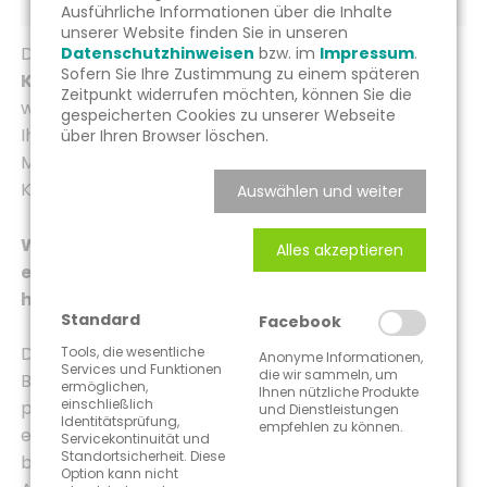
Ausführliche Informationen über die Inhalte
unserer Website finden Sie in unseren
Dank des „Rundum-sorglos-Pakets“ von
Datenschutzhinweisen
bzw. im
Impressum
.
Sofern Sie Ihre Zustimmung zu einem späteren
KrumreyCheckpoint
können Sie sich - während
Zeitpunkt widerrufen möchten, können Sie die
wir alles Erforderliche in die Wege leiten - mit
gespeicherten Cookies zu unserer Webseite
Ihrem Team um Ihre Patienten, Klienten und
über Ihren Browser löschen.
Mandanten kümmern und auf das tägliche
Kerngeschäft konzentrieren.
Auswählen und weiter
Wir garantieren Ihnen unseren Service ohne
Alles akzeptieren
eine lange telefonische Warteschleife, mit
hohem Fachwissen und viel Empathie.
Standard
Facebook
Deutschlandweit unterstützen wir Sie als Arzt,
Tools, die wesentliche
Anonyme Informationen,
Services und Funktionen
die wir sammeln, um
Betreiber einer naturheilkundlichen oder
ermöglichen,
Ihnen nützliche Produkte
einschließlich
podologischen Praxis, Rechtsanwalt oder Inhaber
und Dienstleistungen
Identitätsprüfung,
empfehlen zu können.
eines Pflegedienstes - um nur einige Sparten zu
Servicekontinuität und
Standortsicherheit. Diese
benennen - bei der Optimierung Ihrer
Option kann nicht