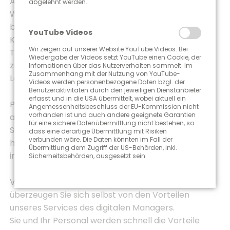
Arbeitsabläufe.
abgelehnt werden.
Wir arbeiten nicht nur mit einem Netzwerk
bestehend aus erfahrenen Dienstleistern und
YouTube Videos
Kooperationspartnern aus unterschiedlichen
Wir zeigen auf unserer Website YouTube Videos. Bei
Technik- und IT-Bereichen konstruktiv und
Wiedergabe der Videos setzt YouTube einen Cookie, der
zuverlässig zusammen, sondern bieten ebenfalls
Infomationen über das Nutzerverhalten sammelt. Im
Zusammenhang mit der Nutzung von YouTube-
Lösungen für Ihre Praxis an.
Videos werden personenbezogene Daten bzgl. der
Benutzeraktivitäten durch den jeweiligen Dienstanbieter
erfasst und in die USA übermittelt, wobei aktuell ein
Patrick Krumrey und sein Team freuen sich darauf,
Angemessenheitsbeschluss der EU-Kommission nicht
vorhanden ist und auch andere geeignete Garantien
auch für Sie die Fäden in der Hand zu halten, damit
für eine sichere Datenübermittlung nicht bestehen, so
Sie Entlastung im Berufsalltag erfahren. Natürlich
dass eine derartige Übermittlung mit Risiken
verbunden wäre. Die Daten könnten im Fall der
halten wir Sie ständig auf dem Laufenden und
Übermittlung dem Zugriff der US-Behörden, inkl.
informieren Sie, sobald Ihr Anliegen erledigt ist.
Sicherheitsbehörden, ausgesetzt sein.
Vereinbaren Sie mit uns einen Termin und
überzeugen Sie sich selbst von den Vorteilen
unseres Services des digitalen Managers.
Sie und Ihr Personal werden schnell die Vorteile