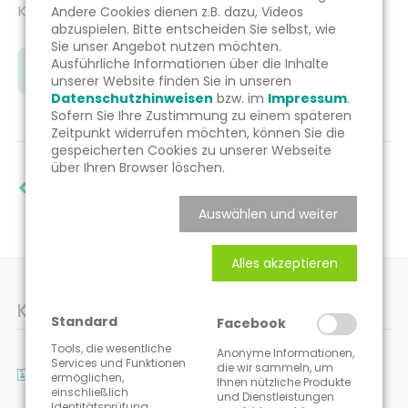
Klicken Sie auf den unten stehenden Link.
Andere Cookies dienen z.B. dazu, Videos
abzuspielen. Bitte entscheiden Sie selbst, wie
Sie unser Angebot nutzen möchten.
Ausführliche Informationen über die Inhalte
ZUM FRAGEBOGEN
unserer Website finden Sie in unseren
Datenschutzhinweisen
bzw. im
Impressum
.
Sofern Sie Ihre Zustimmung zu einem späteren
Zeitpunkt widerrufen möchten, können Sie die
gespeicherten Cookies zu unserer Webseite
über Ihren Browser löschen.
zur Übersicht
Auswählen und weiter
Alles akzeptieren
KONTAKT-DATEN
Standard
Facebook
Tools, die wesentliche
Anonyme Informationen,
Services und Funktionen
die wir sammeln, um
PraxisCheckpoint GmbH
ermöglichen,
Ihnen nützliche Produkte
einschließlich
Patrick Krumrey
und Dienstleistungen
Identitätsprüfung,