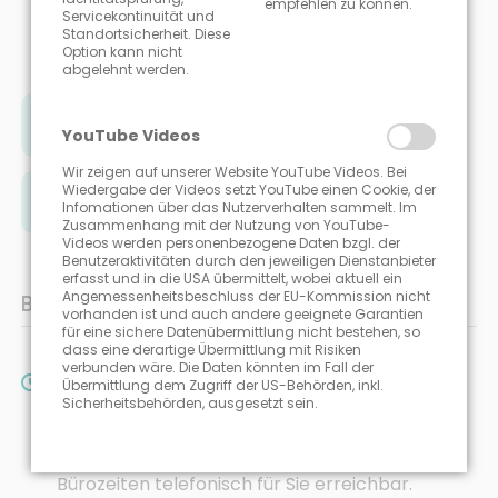
empfehlen zu können.
Umlostraße 5
Servicekontinuität und
Standortsicherheit. Diese
Option kann nicht
33649 Bielefeld
abgelehnt werden.
+49 521 32983900
YouTube Videos
Wir zeigen auf unserer Website YouTube Videos. Bei
Wiedergabe der Videos setzt YouTube einen Cookie, der
E-MAIL SENDEN
Infomationen über das Nutzerverhalten sammelt. Im
Zusammenhang mit der Nutzung von YouTube-
Videos werden personenbezogene Daten bzgl. der
Benutzeraktivitäten durch den jeweiligen Dienstanbieter
erfasst und in die USA übermittelt, wobei aktuell ein
Angemessenheitsbeschluss der EU-Kommission nicht
BÜROZEITEN
vorhanden ist und auch andere geeignete Garantien
für eine sichere Datenübermittlung nicht bestehen, so
dass eine derartige Übermittlung mit Risiken
verbunden wäre. Die Daten könnten im Fall der
Montag bis Freitag
Übermittlung dem Zugriff der US-Behörden, inkl.
Sicherheitsbehörden, ausgesetzt sein.
08:00 - 19:00 Uhr
Im Notfall sind wir auch außerhalb der
Bürozeiten telefonisch für Sie erreichbar.